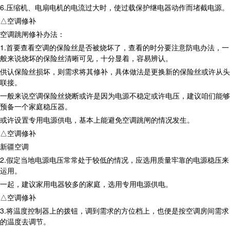
6.压缩机、电扇电机的电流过大时，使过载保护继电器动作而堵截电源。
△空调修补
空调跳闸修补办法：
1.首要查看空调的保险丝是否被烧坏了，查看的时分要注意防电办法，一
般来说烧坏的保险丝清晰可见，十分显着，容易辨认。
供认保险丝损坏，则需求将其修补，具体做法是更换新的保险丝或许从头
联接。
一般来说空调保险丝烧断或许是因为电源不稳定或许电压，建议咱们能够
预备一个家庭稳压器。
或许设置专用电源供电，基本上能避免空调跳闸的情况发生。
△空调修补
新疆空调
2.假定当地电源电压常常处于较低的情况，应选用质量牢靠的电源稳压来
运用。
一起，建议家用电器较多的家庭，选用专用电源供电。
△空调修补
3.将温度控制器上的拨钮，调到需求的方位档上，也便是按空调房间需求
的温度去调节。