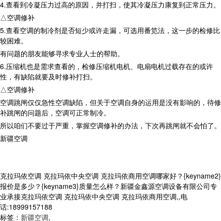
4.查看到冷凝压力过高的原因，并打扫，使其冷凝压力康复到正常压力。
△空调修补
5.查看空调的制冷剂是否短少或许走漏，可选用番笕法，这一步的检修比
较困难。
有问题的朋友能够寻求专业人士的帮助。
6.压缩机也是需求查看的，检修压缩机电机、电扇电机过载存在的或许
性，有缺陷就要及时修补打扫。
△空调修补
空调跳闸仅仅急性空调缺陷，但关于空调自身的运用是没有影响的，待修
补跳闸的问题后，空调可正常制冷。
所以咱们不要过于严重，掌握空调修补的办法，下次再跳闸就不会怕了。
新疆空调
克拉玛依空调 克拉玛依中央空调 克拉玛依商用空调哪家好？{keyname2}
报价是多少？{keyname3}质量怎么样？新疆金鑫源空调设备有限公司专
业承接克拉玛依空调 克拉玛依中央空调 克拉玛依商用空调,,电
话:18999157188
标签：
新疆空调
,