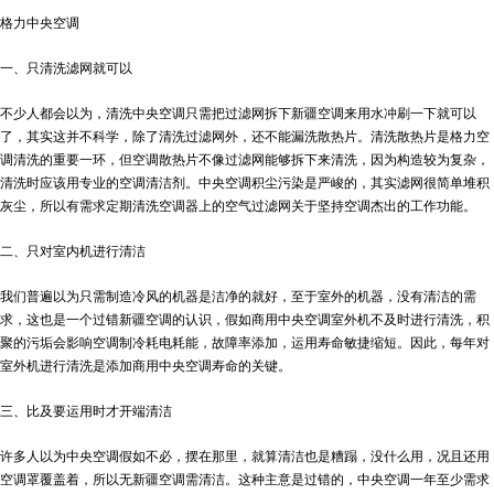
格力中央空调
一、只清洗滤网就可以
不少人都会以为，清洗中央空调只需把过滤网拆下
新疆空调
来用水冲刷一下就可以
了，其实这并不科学，除了清洗过滤网外，还不能漏洗散热片。清洗散热片是格力空
调清洗的重要一环，但空调散热片不像过滤网能够拆下来清洗，因为构造较为复杂，
清洗时应该用专业的空调清洁剂。中央空调积尘污染是严峻的，其实滤网很简单堆积
灰尘，所以有需求定期清洗空调器上的空气过滤网关于坚持空调杰出的工作功能。
二、只对室内机进行清洁
我们普遍以为只需制造冷风的机器是洁净的就好，至于室外的机器，没有清洁的需
求，这也是一个过错
新疆空调
的认识，假如商用中央空调室外机不及时进行清洗，积
聚的污垢会影响空调制冷耗电耗能，故障率添加，运用寿命敏捷缩短。因此，每年对
室外机进行清洗是添加商用中央空调寿命的关键。
三、比及要运用时才开端清洁
许多人以为中央空调假如不必，摆在那里，就算清洁也是糟蹋，没什么用，况且还用
空调罩覆盖着，所以无
新疆空调
需清洁。这种主意是过错的，中央空调一年至少需求