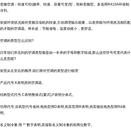
变频空调：转速可控(频率、转速、容量可变)型，简称变频型。多选用R410A环保制
冷剂。
依据环境状况操控变频压缩机的转速,主动调理输出能量，以发挥能与环境状况相匹配
的才能的空调器。终长处：节能省电，温度动摇小，更舒适。
空调的类型怎么识别?
日常咱们所见到的空调类型都是由一长串的字母和数字组成,那么这些符号究竟代表什
么意思呢?
依照从左至右的顺序,咱们将对空调的类型进行梳理:
产品代号:K表明房间空调器。
结构型式代号:C表明整体式(窗式),F表明分体式。
功用代号:凉风型代号省掉,电热型用D表明,热泵型用R表明,热泵辅佐电热型用Rd表
明。
名义制冷量:用 ** 数字表明,其值取名义制冷量的前两位数字。