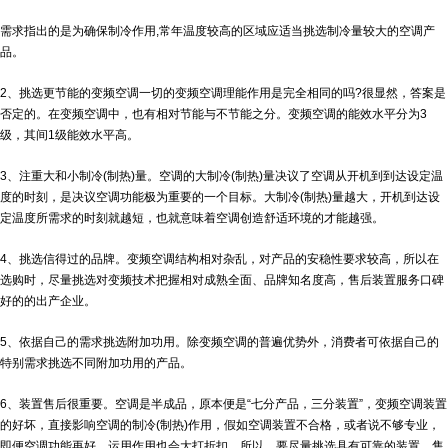
需求指出的是为确保制冷作用,常年温度较高的区域应适当挑选制冷量较大的空调产
品。
2、挑选更节能的变频空调一切的变频空调理能作用是完全相同的吗?很显然，答案是
否定的。在变频空调中，也有相对节能与不节能之分。变频空调的能效水平分为3
级，其间1级能效水平高。
3、注重大和小制冷(制热)量。空调的大制冷(制热)量决议了空调从开机到到达设定温
度的时刻，是决议空调功能极为重要的一个目标。大制冷(制热)量越大，开机到达设
定温度所需求的时刻就越短，也就意味着空调创造舒适环境的才能越强。
4、挑选信得过的品牌。变频空调结构相对杂乱，对产品的安稳性要求较高，所以在
选购时，尽量挑选对变频技术把握相对成熟全面、品牌知名度高，售后装置服务口碑
好的的出产企业。
5、依据自己的需求挑选附加功用。除变频空调的普遍优势外，消费者可依据自己的
特别需求挑选不同附加功用的产品。
6、装置售后很重要。空调是半成品，原本便是“七分产品，三分装置”，变频空调装置
的好坏，直接影响空调的制冷(制热)作用，假如空调装置不合格，或者说不够专业，
即便空调功能再好，运用作用也会大打折扣。所以，要尽量挑选具有可靠的装置、售