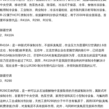
中央空调、移动空调、热泵热水器、除湿机、冷冻式干燥器、冷库、食物冷冻设备、
船用制冷设备、工业制冷、商业制冷，冷冻冷凝机组、超市陈列展示柜等制冷设备。
R-22属于HCFC类制冷剂，依据蒙特利尔协议书规定，将于2030年前全面筛选。首
要环保替代品：R410A、R290、R32等。
新疆空调
2、R410A
R410A：是一种新式环保制冷剂，不损坏臭氧层，作业压力为普通R22空调的1.6倍
左右，制冷(暖)效率更高。近些年，主流空调企业在变频空调的推行中，已经选用
R410A制冷剂替代R-22。尽管R410A对臭氧层的损坏为零，但其发生的温室气体效
应乃至还部分超过了R22。因而，R410A并不是我国空调业终的环保制冷剂解决计
划。现在业界一致公认R290-制冷剂替代品计划佳，并得到政府层面的认可。
新疆空调
3、R290
R290又称丙烷，是一种可以从石油裂解物中直接取得的天然碳氢制冷剂，属新式环
保制冷剂，首要用于中央空调、热泵空调、家用空谐和其它小型制冷设备。与氟利昂
这种人工合成制冷剂比较，天然工质R290的分子中不含有氯原子，因而ODP值(臭氧
耗费潜值)为零，对臭氧层不具有损坏作用。此外，与同样对臭氧层无损坏作用的