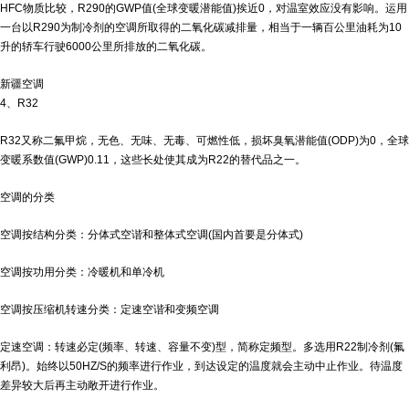
HFC物质比较，R290的GWP值(全球变暖潜能值)挨近0，对温室效应没有影响。运用
一台以R290为制冷剂的空调所取得的二氧化碳减排量，相当于一辆百公里油耗为10
升的轿车行驶6000公里所排放的二氧化碳。
新疆空调
4、R32
R32又称二氟甲烷，无色、无味、无毒、可燃性低，损坏臭氧潜能值(ODP)为0，全球
变暖系数值(GWP)0.11，这些长处使其成为R22的替代品之一。
空调的分类
空调按结构分类：分体式空谐和整体式空调(国内首要是分体式)
空调按功用分类：冷暖机和单冷机
空调按压缩机转速分类：定速空谐和变频空调
定速空调：转速必定(频率、转速、容量不变)型，简称定频型。多选用R22制冷剂(氟
利昂)。始终以50HZ/S的频率进行作业，到达设定的温度就会主动中止作业。待温度
差异较大后再主动敞开进行作业。