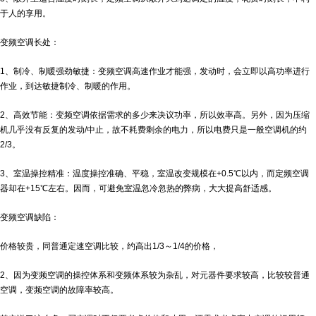
于人的享用。
变频空调长处：
1、制冷、制暖强劲敏捷：变频空调高速作业才能强，发动时，会立即以高功率进行
作业，到达敏捷制冷、制暖的作用。
2、高效节能：变频空调依据需求的多少来决议功率，所以效率高。另外，因为压缩
机几乎没有反复的发动/中止，故不耗费剩余的电力，所以电费只是一般空调机的约
2/3。
3、室温操控精准：温度操控准确、平稳，室温改变规模在+0.5℃以内，而定频空调
器却在+15℃左右。因而，可避免室温忽冷忽热的弊病，大大提高舒适感。
变频空调缺陷：
价格较贵，同普通定速空调比较，约高出1/3～1/4的价格，
2、因为变频空调的操控体系和变频体系较为杂乱，对元器件要求较高，比较较普通
空调，变频空调的故障率较高。