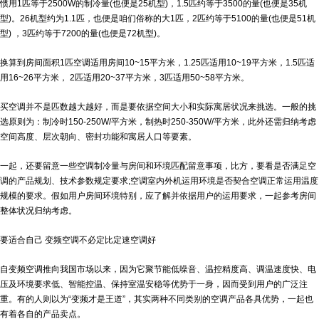
惯用1匹等于2500W的制冷量(也便是25机型)，1.5匹约等于3500的量(也便是35机
型)。26机型约为1.1匹，也便是咱们俗称的大1匹，2匹约等于5100的量(也便是51机
型) ，3匹约等于7200的量(也便是72机型)。
换算到房间面积1匹空调适用房间10~15平方米，1.25匹适用10~19平方米，1.5匹适
用16~26平方米， 2匹适用20~37平方米，3匹适用50~58平方米。
买空调并不是匹数越大越好，而是要依据空间大小和实际寓居状况来挑选。一般的挑
选原则为：制冷时150-250W/平方米，制热时250-350W/平方米，此外还需归纳考虑
空间高度、层次朝向、密封功能和寓居人口等要素。
一起，还要留意一些空调制冷量与房间和环境匹配留意事项，比方，要看是否满足空
调的产品规划、技术参数规定要求;空调室内外机运用环境是否契合空调正常运用温度
规模的要求。假如用户房间环境特别，应了解并依据用户的运用要求，一起参考房间
整体状况归纳考虑。
要适合自己 变频空调不必定比定速空调好
自变频空调推向我国市场以来，因为它聚节能低噪音、温控精度高、调温速度快、电
压及环境要求低、智能控温、保持室温安稳等优势于一身，因而受到用户的广泛注
重。有的人则以为“变频才是王道”，其实两种不同类别的空调产品各具优势，一起也
有着各自的产品卖点。