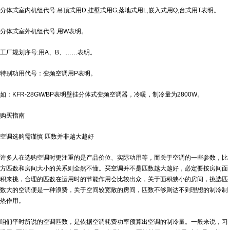
分体式室内机组代号:吊顶式用D,挂壁式用G,落地式用L,嵌入式用Q,台式用T表明。
分体式室外机组代号:用W表明。
工厂规划序号:用A、B、……表明。
特别功用代号：变频空调用P表明。
如：KFR-28GW/BP表明壁挂分体式变频空调器，冷暖，制冷量为2800W。
购买指南
空调选购需谨慎 匹数并非越大越好
许多人在选购空调时更注重的是产品价位、实际功用等，而关于空调的一些参数，比
方匹数和房间大小的关系则全然不懂。买空调并不是匹数越大越好，必定要按房间面
积来挑，合理的匹数在运用时的节能作用会比较出众，关于面积狭小的房间，挑选匹
数大的空调便是一种浪费，关于空间较宽敞的房间，匹数不够则达不到理想的制冷制
热作用。
咱们平时所说的空调匹数，是依据空调耗费功率预算出空调的制冷量。一般来说，习