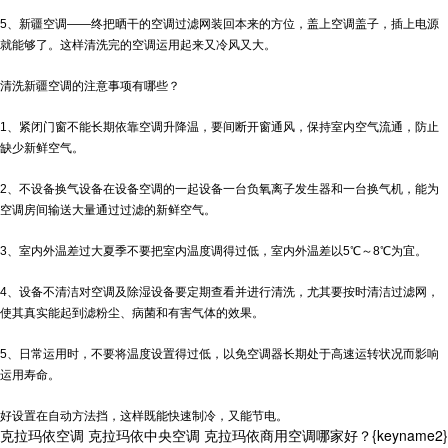
5、
新疆空调——
终把晒干的空调过滤网装回本来的方位，盖上空调盖子，插上电源
就能够了。这样清洗完的空调运用起来又冷风又大。
清洗新疆空调的注意事项有哪些？
1、紧闭门窗不能长期依靠空调升降温，要间断开窗通风，保持室内空气流通，防止
缺少新鲜空气。
2、不设备换气设备在设备空调的一起设备一台负氧离子发生器和一台换气机，能为
空调房间输送大量通过过滤的新鲜空气。
3、室内外温差过大夏季不要把室内温度调得过低，室内外温差以5℃～8℃为宜。
4、设备不清洁对空调及除湿设备要定期查看并进行清洗，尤其要按时清洁过滤网，
使其真实能起到滤粉尘、病菌和有害气体的效果。
5、日常运用时，不要将温度设置得过低，以免空调器长期处于高速运转状况而影响
运用寿命。
好设置在自动方法挡，这样既能快速制冷，又能节电。
克拉玛依空调 克拉玛依中央空调 克拉玛依商用空调哪家好？{keyname2}