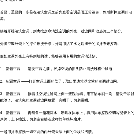
首要，重要的一步是在清洗空调之前先查看空调是否正常运转，然后断掉空调的电
源。
接着开端清洗空调，别离按次序清洗空调的外壳、过滤网和散热片三个部分。
先将空调外壳上的浮尘擦洗干净，好是用沾了水之后扭干的湿抹布来擦洗。
假如空调外壳上有特别脏的话，能够运用专用的空调清洁剂。
1、
新疆空调——
清洗空调之前，拨掉空调的插头防止清洗过程中触电。
2、
新疆空调|——
打开空调上面的盖子，取出里边堆满尘埃的空调过滤网。
3、
新疆空调——
接着往空调过滤网上倒一些洗洁精，用百洁布刷一刷，清洗干净就
能够了。清洗完的空调过滤网放置一旁晒干，切勿暴晒。
4、
新疆空调——
再预备一瓶花露水，喷晒在抹布上，再用抹布擦洗空调冷凝管上的
扇片，上下擦洗，切勿左右擦洗这样简单损坏扇片。
一起用抹布擦洗一遍空调的内外壳去除上面的尘埃和污渍。