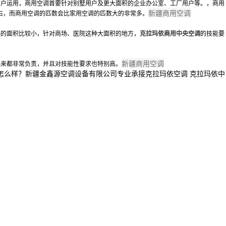
用户运用，商用空调首要针对别墅用户及更大面积的企业办公室、工厂用户等。，商用
新疆商用空调
右，而商用空调的匹数会比家用空调的匹数大的非常多。
热的面积比较小，针对商场、医院这种大面积的地方，
克拉玛依商用中央空调
的技能要
新疆商用空调
起来都非常负责，并且对技能性要求也特别高。
3}质量怎么样？新疆金鑫源空调设备有限公司专业承接克拉玛依空调 克拉玛依中