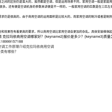
者之间的区别仍是蛮大的，虽然都是空调，但是运用场景不同，家用空调一般是家庭
很多。还有便是空调机身的参数来讲便是不一样的，一般家用空调的匹数是在三匹左
要求仍是很高的，由于商用空调的运用面积是比较大的，而家用空调的制冷或者是制
性和效果性有着更高的要求，所以商用空调比家用空调会更加的杂乱。具体安装维保
 克拉玛依商用空调哪家好？{keyname2}报价是多少？{keyname
8999157188
空调工作原理介绍克拉玛依商用空调
分类有哪些？