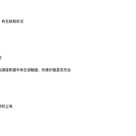
、有无缺相状况
常
沟通接
新疆中央空调
触器、热维护器是否杰出
聚积尘埃