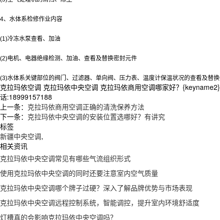
4、水体系检修作业内容
(1)冷冻水泵查看、加油
(2)电机、电器绝缘检测、加油、查看及替换密封元件
(3)水体系关键部位的阀门、过滤器、单向阀、压力表、温度计保温状况的查看及替
克拉玛依空调 克拉玛依中央空调 克拉玛依商用空调哪家好？{keyname
话:18999157188
上一条：
克拉玛依商用空调正确的清洗保养方法
下一条：
克拉玛依中央空调的安装位置选哪好？有讲究
标签
新疆中央空调
,
相关资讯
克拉玛依中央空调常见有哪些气流组织形式
使用克拉玛依中央空调的同时还要注意室内空气质量
克拉玛依中央空调哪个牌子过硬？深入了解品牌优势与市场表现
克拉玛依中央空调远程控制系统，智能调控，提升室内环境舒适度
灯槽真的会影响克拉玛依中央空调吗？