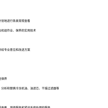
计划地进行各类常规查看
及机组作业、保养的实用技术
供给专业意见和改进方案
性保养
，分析和替换冷冻机油、油滤芯、干燥过滤器等
规查看、增值服务和紧迫毛病处理的服务