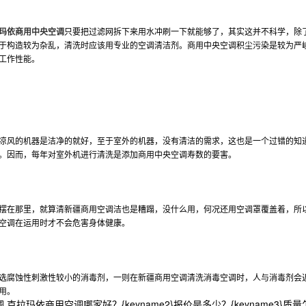
玛依商用中央空调
只要把过滤网拆下来用水冲刷一下就能够了，其实这并不科学，除
于构造较为杂乱，清洗时应该用专业的空调清洁剂。商用中央空调积尘污染是较为严
工作性能。
凉风的机器是洁净的就好，至于室外的机器，没有清洁的需求，这也是一个过错的知
。因而，每年对室外机进行清洗是添加商用中央空调寿数的要害。
摆在那里，就算清
新疆商用空调
洁也是糟蹋，没什么用，何况还用空调罩覆盖着，所以
空调在运用时才不会危害身体健康。
选腐蚀性刺激性较小的消毒剂，一则在
新疆商用空调
清洗消毒空调时，人与消毒剂会
用。
 克拉玛依商用空调哪家好？{keyname2}报价是多少？{keyname