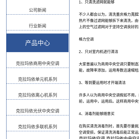
1、只清洗滤网就能够
公司新闻
不少人都会以为，清洗重庆格力
克拉
热片不像过滤网能够拆下来清洗，由
行业新闻
上的空气过滤网对于坚持空调良好的
格力空调
产品中心
2、只对室内机进行清洁
克拉玛依商用中央空调
大家普遍以为商用中央空调只要制造
能，故障率添加，运用寿数迅速缩短
克拉玛依单元机系列
3、等到要运用时才开端清洁
克拉玛依离心机系列
许多人以为商用中央空调假如不用，
前，运用中，运用后。这样商用中央
克拉玛依光伏中央空调
4、消毒剂能够随意买
克拉玛依多联机系列
在购买清洗消毒剂时，首先要尽量挑
空调受损，保证清洗消毒后能正常运
克拉玛依空调 克拉玛依中央空调