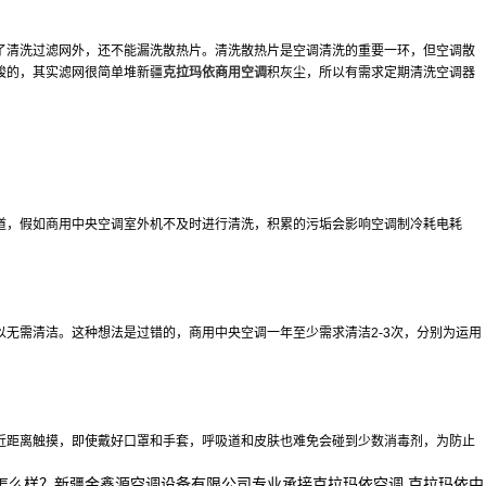
了清洗过滤网外，还不能漏洗散热片。清洗散热片是空调清洗的重要一环，但空调散
峻的，其实滤网很简单堆
新疆
克拉玛依商用空调
积灰尘，所以有需求定期清洗空调器
道，假如商用中央空调室外机不及时进行清洗，积累的污垢会影响空调制冷耗电耗
无需清洁。这种想法是过错的，商用中央空调一年至少需求清洁2-3次，分别为运用
近距离触摸，即使戴好口罩和手套，呼吸道和皮肤也难免会碰到少数消毒剂，为防止
3}质量怎么样？新疆金鑫源空调设备有限公司专业承接克拉玛依空调 克拉玛依中