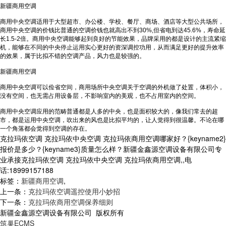
新疆商用空调
商用中央空调适用于大型超市、办公楼、学校、餐厅、商场、酒店等大型公共场所，
商用中央空调的价钱比普通的空调价钱也就高出不到30%,但省电到达45.6%，寿命延
长1.5-2倍。商用中央空调能够起到良好的节能效果，品牌采用的都是设计的主流紧缩
机，能够在不同的中央停止运用实心更好的资深调控功用，从而满足更好的提升效率
的效果，属于比拟不错的空调产品，风力也是较强的。
新疆商用空调
商用中央空调可以俭省空间，商用场所中央空调关于空调的外机做了处置，体积小，
没有空间，也无需占用设备层，不影响室内的美观，也不占用室内的空间。
商用中央空调应用的范畴普通都是人多的中央，也是面积较大的，像我们常去的超
市，都是运用中央空调，吹出来的风也是比拟平均的，让人觉得到很温馨。不论在哪
一个角落都会觉得到空调的存在。
克拉玛依空调 克拉玛依中央空调 克拉玛依商用空调哪家好？{keyname2}
报价是多少？{keyname3}质量怎么样？新疆金鑫源空调设备有限公司专
业承接克拉玛依空调 克拉玛依中央空调 克拉玛依商用空调,,电
话:18999157188
标签：
新疆商用空调
,
上一条：
克拉玛依空调遥控使用小妙招
下一条：
克拉玛依商用空调保养细则
新疆金鑫源空调设备有限公司 版权所有
筑巢ECMS